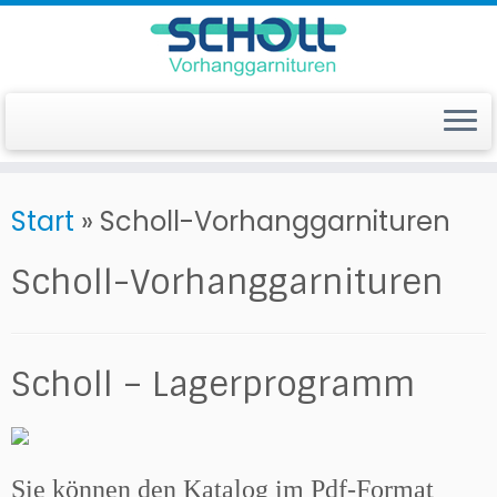
Zum
Start
»
Scholl-Vorhanggarnituren
Inhalt
springen
Scholl-Vorhanggarnituren
Scholl – Lagerprogramm
Sie können den Katalog im Pdf-Format