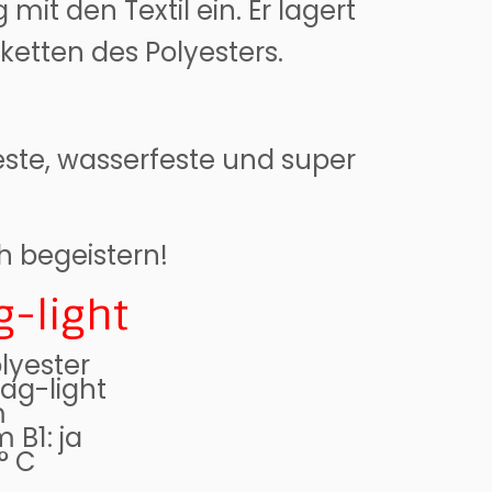
it den Textil ein. Er lagert
ketten des Polyesters.
este, wasserfeste und super
h begeistern!
g-light
olyester
ag-light
m
B1: ja
° C