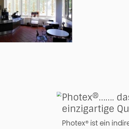
Photex®……. das
einzigartige Qu
Photex® ist ein indir