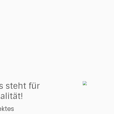
 steht für
alität!
ektes