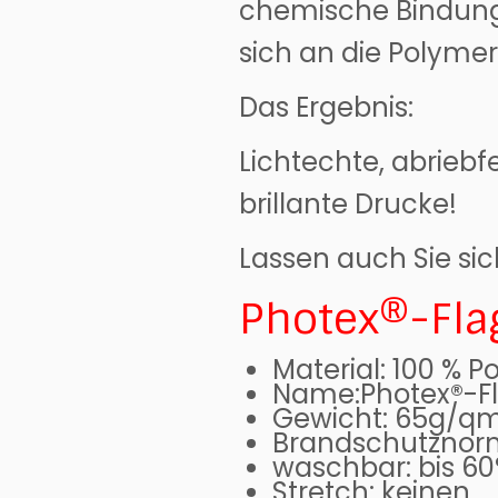
chemische Bindung m
sich an die Polymer
Das Ergebnis:
Lichtechte, abriebf
brillante Drucke!
Lassen auch Sie sic
Photex®-Fla
Material: 100 % P
Name:Photex®-Fl
Gewicht: 65g/q
Brandschutznorm 
waschbar: bis 60
Stretch: keinen